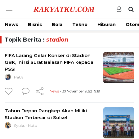
News
Bisnis
Bola
Tekno
Hiburan
Otom
Topik Berita :
stadion
FIFA Larang Gelar Konser di Stadion
GBK, Ini Isi Surat Balasan FIFA kepada
PSSI
PaUs
News
- 30 November 2022 19:19
Tahun Depan Pangkep Akan Miliki
Stadion Terbesar di Sulsel
Syukur Nutu