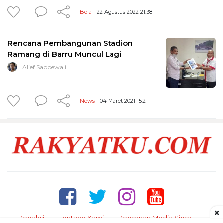
Bola
- 22 Agustus 2022 21:38
Rencana Pembangunan Stadion
Ramang di Barru Muncul Lagi
Alief Sappewali
News
- 04 Maret 2021 15:21
×
Redaksi
Tentang Kami
Pedoman Media Siber