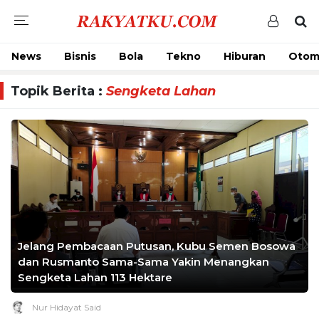
News
Bisnis
Bola
Tekno
Hiburan
Otom
Topik Berita :
Sengketa Lahan
Jelang Pembacaan Putusan, Kubu Semen Bosowa
dan Rusmanto Sama-Sama Yakin Menangkan
Sengketa Lahan 113 Hektare
Nur Hidayat Said