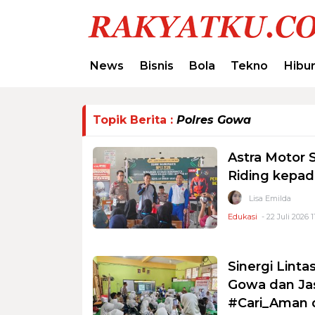
News
Bisnis
Bola
Tekno
Hibu
Topik Berita :
Polres Gowa
Astra Motor 
Riding kepa
Lisa Emilda
Edukasi
- 22 Juli 2026 1
Sinergi Lint
Gowa dan Ja
#Cari_Aman 