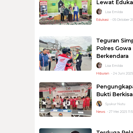
Lewat Edukas
Lisa Emilda
Edukasi
- 05 Oktober 20
Teguran Simp
Polres Gowa 
Berkendara
Lisa Emilda
Hiburan
- 24 Juni 2025
Pengungkapa
Bukti Berkisa
Syukur Nutu
News
- 27 Mei 2025 11:5
Terduga Pel