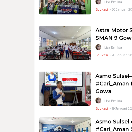
Lisa Emilda
Edukasi
- 30 Januari 20
Astra Motor S
SMAN 9 Gowa
Lisa Emilda
Edukasi
- 28 Januari 20
Asmo Sulsel
#Cari_Aman L
Gowa
Lisa Emilda
Edukasi
- 19 Januari 20
Asmo Sulsel
#Cari_Aman S