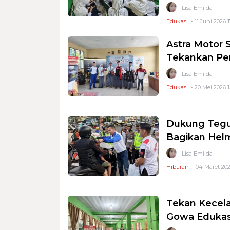
Lisa Emilda
Edukasi
- 11 Juni 2026 1
Astra Motor 
Tekankan Pe
Lisa Emilda
Edukasi
- 20 Mei 2026 1
Dukung Tegur
Bagikan Hel
Lisa Emilda
Hiburan
- 04 Maret 202
Tekan Kecela
Gowa Edukas