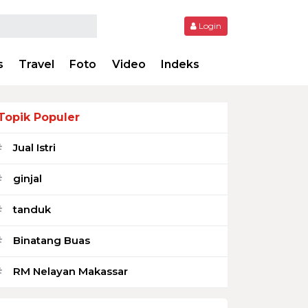
Login
s
Travel
Foto
Video
Indeks
Topik Populer
Jual Istri
#
ginjal
#
tanduk
#
Binatang Buas
#
RM Nelayan Makassar
#