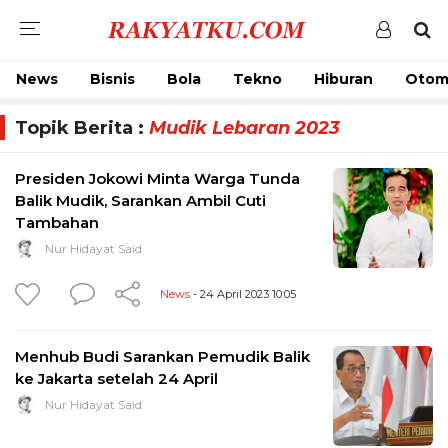
News
Bisnis
Bola
Tekno
Hiburan
Otom
Topik Berita :
Mudik Lebaran 2023
Presiden Jokowi Minta Warga Tunda
Balik Mudik, Sarankan Ambil Cuti
Tambahan
Nur Hidayat Said
News
- 24 April 2023 10:05
Menhub Budi Sarankan Pemudik Balik
ke Jakarta setelah 24 April
Nur Hidayat Said