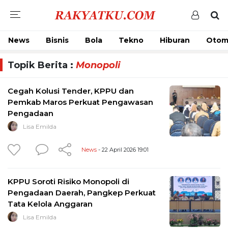
News
Bisnis
Bola
Tekno
Hiburan
Otom
Topik Berita :
Monopoli
Cegah Kolusi Tender, KPPU dan
Pemkab Maros Perkuat Pengawasan
Pengadaan
Lisa Emilda
News
- 22 April 2026 19:01
KPPU Soroti Risiko Monopoli di
Pengadaan Daerah, Pangkep Perkuat
Tata Kelola Anggaran
Lisa Emilda