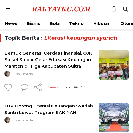
News
Bisnis
Bola
Tekno
Hiburan
Otom
Topik Berita :
Literasi keuangan syariah
Bentuk Generasi Cerdas Finansial, OJK
Sulsel Sulbar Gelar Edukasi Keuangan
Maraton di Tiga Kabupaten Sultra
Lisa Emilda
News
- 15 Juni 2026 17:16
OJK Dorong Literasi Keuangan Syariah
Santri Lewat Program SAKINAH
Lisa Emilda