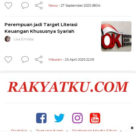
News
- 27 September 2025 08:04
Perempuan jadi Target Literasi
Keuangan Khususnya Syariah
Lisa Emilda
Hiburan
- 25 April 2025 22:05
×
Redaksi
Tentang Kami
Pedoman Media Siber