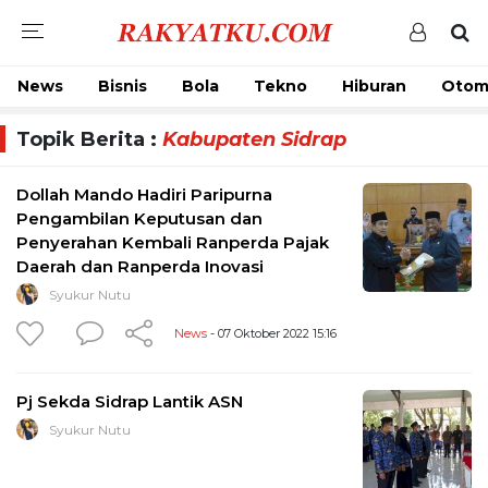
News
Bisnis
Bola
Tekno
Hiburan
Otom
Topik Berita :
Kabupaten Sidrap
Dollah Mando Hadiri Paripurna
Pengambilan Keputusan dan
Penyerahan Kembali Ranperda Pajak
Daerah dan Ranperda Inovasi
Syukur Nutu
News
- 07 Oktober 2022 15:16
Pj Sekda Sidrap Lantik ASN
Syukur Nutu