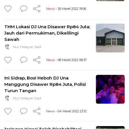
News
- 26 Maret 2022 19:06
THM Lokasi DJ Una Disawer Rp84 Juta;
Jauh dari Permukiman, Dikelilingi
Sawah
Nur Hidayat Said
News
- 08 Maret 2022 08:37
Ini Sidrap, Bos! Heboh DJ Una
Manggung Disawer Rp84 Juta, Polisi
Turun Tangan
Nur Hidayat Said
News
- 04 Maret 2022 23:12