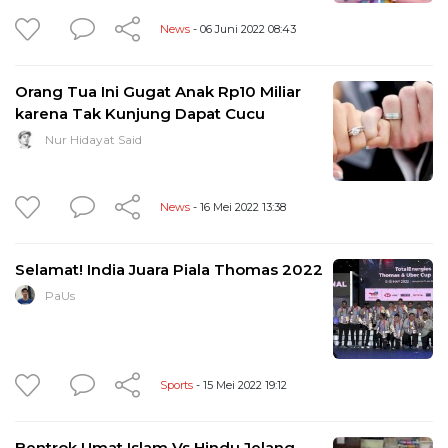
News
- 06 Juni 2022 08:43
Orang Tua Ini Gugat Anak Rp10 Miliar
karena Tak Kunjung Dapat Cucu
Nur Hidayat Said
News
- 16 Mei 2022 13:38
Selamat! India Juara Piala Thomas 2022
PaUs
Sports
- 15 Mei 2022 19:12
Bentrok Umat Islam Vs Hindu Jelang