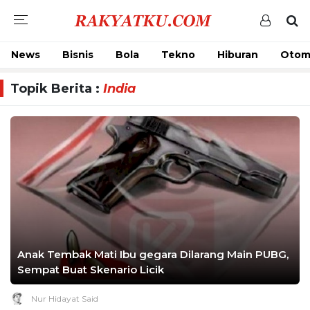
News
Bisnis
Bola
Tekno
Hiburan
Otom
Topik Berita :
India
Anak Tembak Mati Ibu gegara Dilarang Main PUBG,
Sempat Buat Skenario Licik
Nur Hidayat Said