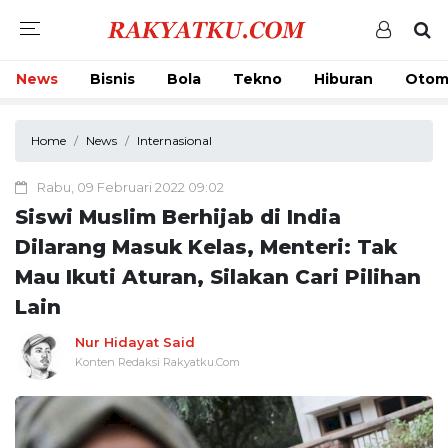
News
Bisnis
Bola
Tekno
Hiburan
Otom
Home
News
Internasional
Rabu, 09 Februari 2022 09:02
Siswi Muslim Berhijab di India
Dilarang Masuk Kelas, Menteri: Tak
Mau Ikuti Aturan, Silakan Cari Pilihan
Lain
Nur Hidayat Said
Konten Redaksi Rakyatku.Com