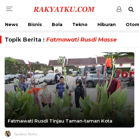
News
Bisnis
Bola
Tekno
Hiburan
Otom
Topik Berita :
Fatmawati Rusdi Masse
Fatmawati Rusdi Tinjau Taman-taman Kota
Syukur Nutu