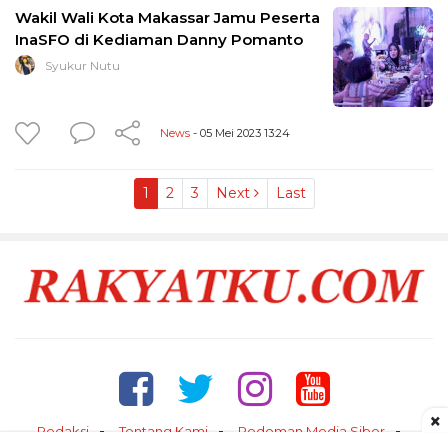
Wakil Wali Kota Makassar Jamu Peserta
InaSFO di Kediaman Danny Pomanto
Syukur Nutu
News
- 05 Mei 2023 13:24
1
2
3
Next
Last
×
Redaksi
Tentang Kami
Pedoman Media Siber