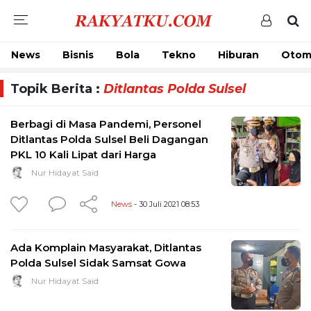
News
Bisnis
Bola
Tekno
Hiburan
Otom
Topik Berita :
Ditlantas Polda Sulsel
Berbagi di Masa Pandemi, Personel
Ditlantas Polda Sulsel Beli Dagangan
PKL 10 Kali Lipat dari Harga
Nur Hidayat Said
News
- 30 Juli 2021 08:53
Ada Komplain Masyarakat, Ditlantas
Polda Sulsel Sidak Samsat Gowa
Nur Hidayat Said