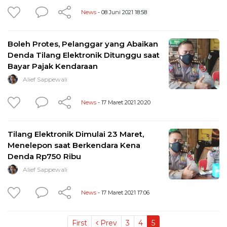
News
- 08 Juni 2021 18:58
Boleh Protes, Pelanggar yang Abaikan
Denda Tilang Elektronik Ditunggu saat
Bayar Pajak Kendaraan
Alief Sappewali
News
- 17 Maret 2021 20:20
Tilang Elektronik Dimulai 23 Maret,
Menelepon saat Berkendara Kena
Denda Rp750 Ribu
Alief Sappewali
News
- 17 Maret 2021 17:06
First
Prev
3
4
5