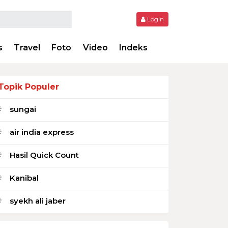
Login
s
Travel
Foto
Video
Indeks
Topik Populer
sungai
#
air india express
#
Hasil Quick Count
#
Kanibal
#
syekh ali jaber
#