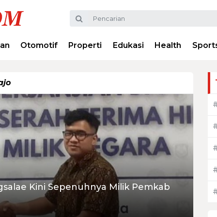
ran
Otomotif
Properti
Edukasi
Health
Sport
ajo
alae Kini Sepenuhnya Milik Pemkab