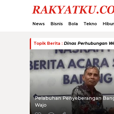
News
Bisnis
Bola
Tekno
Hibu
Topik Berita :
Dinas Perhubungan W
Pelabuhan Penyeberangan Bangs
Wajo