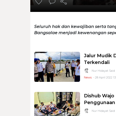
Seluruh hak dan kewajiban serta ta
Bangsalae menjadi kewenangan sep
Jalur Mudik 
Terkendali
Nur Hidayat Said
News
- 28 April 2022 13
Dishub Wajo 
Penggunaan 
Nur Hidayat Said