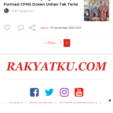
Formasi CPNS Dosen Unhas Tak Terisi
Alief Sappewali
News
- 01 November 2020 23:01
Prev
1
2
×
Redaksi
Tentang Kami
Pedoman Media Siber
Kontak
Disclaimer
Privacy Policy