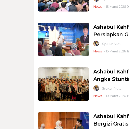
News
- 16 Maret 2026 0
Ashabul Kahf
Persiapkan G
Syukur Nutu
News
- 15 Maret 2026 19
Ashabul Kahf
Angka Stunt
Syukur Nutu
News
- 10 Maret 2026 18
Ashabul Kahf
Bergizi Gratis