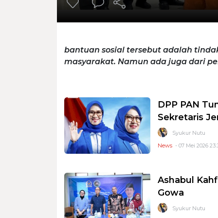
bantuan sosial tersebut adalah tindak
masyarakat. Namun ada juga dari p
DPP PAN Tunj
Sekretaris Je
Syukur Nutu
News
- 07 Mei 2026 23:
Ashabul Kahf
Gowa
Syukur Nutu