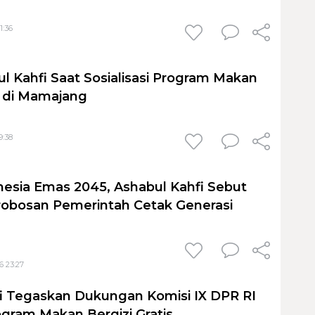
1:36
l Kahfi Saat Sosialisasi Program Makan
s di Mamajang
9:38
esia Emas 2045, Ashabul Kahfi Sebut
robosan Pemerintah Cetak Generasi
6 23:27
i Tegaskan Dukungan Komisi IX DPR RI
gram Makan Bergizi Gratis