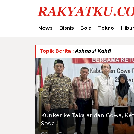
News
Bisnis
Bola
Tekno
Hibu
Topik Berita :
Ashabul Kahfi
Kunker ke Takalar dan Gowa, Ket
Sosial