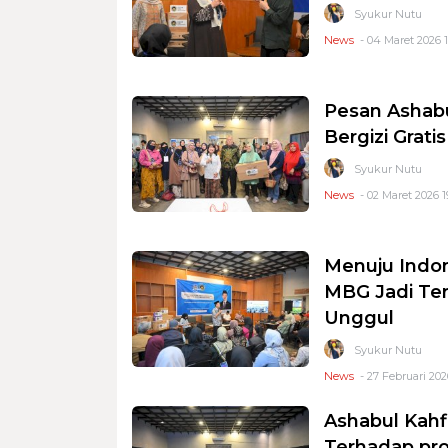
Syukur Nutu
News
- 04 Maret 2026 1
Pesan Ashabu
Bergizi Grati
Syukur Nutu
News
- 02 Maret 2026 1
Menuju Indon
MBG Jadi Te
Unggul
Syukur Nutu
News
- 27 Februari 202
Ashabul Kahf
Terhadap pro