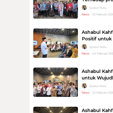
Syukur Nutu
News
- 25 Februari 202
Ashabul Kah
Positif untu
Syukur Nutu
News
- 24 Februari 202
Ashabul Kahf
untuk Wujud
Syukur Nutu
News
- 20 Februari 202
Ashabul Kah