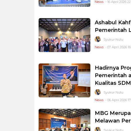
News
- 16 April 2026 22
Ashabul Kahf
Pemerintah L
Syukur Nutu
News
- 07 April 2026 1
Hadirnya Pr
Pemerintah a
Kualitas SDM
Syukur Nutu
News
- 06 April 2026 17
MBG Merupak
Melawan Perm
Syukur Nutu