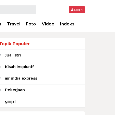
Login
s
Travel
Foto
Video
Indeks
Topik Populer
Jual Istri
#
Kisah inspiratif
#
air india express
#
Pekerjaan
#
ginjal
#