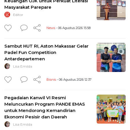
Keuangan OJK untuk Perkuat Literasi
Masyarakat Parepare
Editor
News
- 06 Agustus 2026 15:58
Sambut HUT RI, Aston Makassar Gelar
Padel Fun Competition
Antardepartemen
Lisa Emilda
Bisnis
- 06 Agustus 2026 12:37
Pegadaian Kanwil VI Resmi
Meluncurkan Program PANDE EMAS
untuk Mendorong Kemandirian
Ekonomi Pesisir dan Daerah
Lisa Emilda