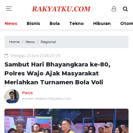
News
Bisnis
Bola
Tekno
Hiburan
Otom
Home
News
Regional
Minggu, 21 Juni 2026 20:05
Sambut Hari Bhayangkara ke-80,
Polres Wajo Ajak Masyarakat
Meriahkan Turnamen Bola Voli
PaUs
Konten Redaksi Rakyatku.Com