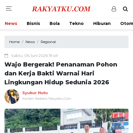
News
Bisnis
Bola
Tekno
Hiburan
Otom
Home
News
Regional
Sabtu, 06 Juni 2026 19:49
Wajo Bergerak! Penanaman Pohon
dan Kerja Bakti Warnai Hari
Lingkungan Hidup Sedunia 2026
Syukur Nutu
Konten Redaksi Rakyatku.Com