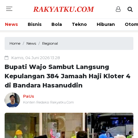
News
Bisnis
Bola
Tekno
Hiburan
Otom
Home
News
Regional
Kamis, 04 Juni 2026 13:28
Bupati Wajo Sambut Langsung
Kepulangan 384 Jamaah Haji Kloter 4
di Bandara Hasanuddin
PaUs
Konten Redaksi Rakyatku.Com