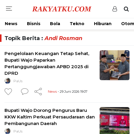
News
Bisnis
Bola
Tekno
Hiburan
Otom
Topik Berita :
Andi Rosman
Pengelolaan Keuangan Tetap Sehat,
Bupati Wajo Paparkan
Pertanggungjawaban APBD 2025 di
DPRD
PaUs
News
- 29 Juni 2026 19:07
Bupati Wajo Dorong Pengurus Baru
KKW Kaltim Perkuat Persaudaraan dan
Pembangunan Daerah
PaUs