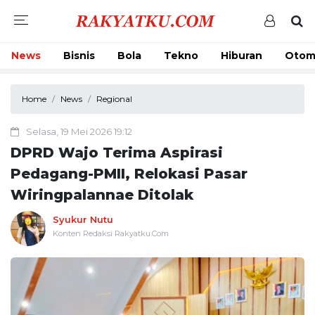
News
Bisnis
Bola
Tekno
Hiburan
Otom
Home
News
Regional
Selasa, 19 Mei 2026 19:12
DPRD Wajo Terima Aspirasi
Pedagang-PMII, Relokasi Pasar
Wiringpalannae Ditolak
Syukur Nutu
Konten Redaksi Rakyatku.Com