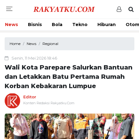
News
Bisnis
Bola
Tekno
Hiburan
Otom
Home
News
Regional
Senin, 11 Mei 2026 18:46
Wali Kota Parepare Salurkan Bantuan
dan Letakkan Batu Pertama Rumah
Korban Kebakaran Lumpue
Editor
Konten Redaksi Rakyatku.Com