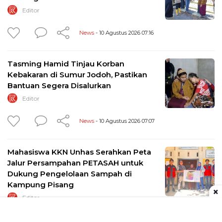
Editor
News
- 10 Agustus 2026 07:16
Tasming Hamid Tinjau Korban
Kebakaran di Sumur Jodoh, Pastikan
Bantuan Segera Disalurkan
Editor
News
- 10 Agustus 2026 07:07
Mahasiswa KKN Unhas Serahkan Peta
Jalur Persampahan PETASAH untuk
Dukung Pengelolaan Sampah di
Kampung Pisang
×
Editor
Edukasi
- 07 Agustus 2026 15:49