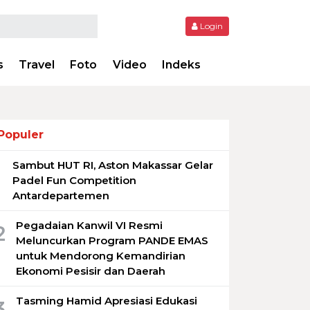
Login
s
Travel
Foto
Video
Indeks
Populer
Sambut HUT RI, Aston Makassar Gelar
1
Padel Fun Competition
Antardepartemen
Pegadaian Kanwil VI Resmi
2
Meluncurkan Program PANDE EMAS
untuk Mendorong Kemandirian
Ekonomi Pesisir dan Daerah
Tasming Hamid Apresiasi Edukasi
3