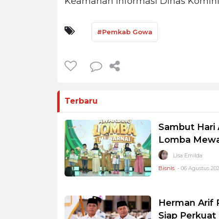
Keamanan Informasi Dinas Kominfo
#Pemkab Gowa
Terbaru
Sambut Hari 
Lomba Mewar
Lisa Emilda
Bisnis
- 06 Agustus 202
Herman Arif 
Siap Perkuat 