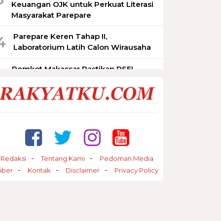
Keuangan OJK untuk Perkuat Literasi
Masyarakat Parepare
Parepare Keren Tahap II,
4
Laboratorium Latih Calon Wirausaha
Pemkot Makassar Pastikan PSEL
5
Tetap Berjalan, Lokasi Masih
Dimatangkan
Redaksi
Tentang Kami
Pedoman Media
iber
Kontak
Disclaimer
Privacy Policy