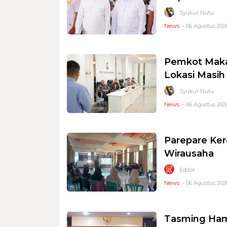
Syukur Nutu
News
- 06 Agustus 2026
Pemkot Makas
Lokasi Masi
Syukur Nutu
News
- 06 Agustus 2026
Parepare Ker
Wirausaha
Editor
News
- 06 Agustus 2026
Tasming Ham