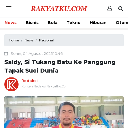
News
Bisnis
Bola
Tekno
Hiburan
Otom
Home
News
Regional
Senin, 04 Agustus 2025 10:46
Saldy, Si Tukang Batu Ke Panggung
Tapak Suci Dunia
Redaksi
Konten Redaksi Rakyatku.Com