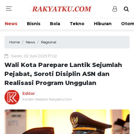
News
Bisnis
Bola
Tekno
Hiburan
Otom
Home
News
Regional
Senin, 02 Juni 2025 17:02
Wali Kota Parepare Lantik Sejumlah
Pejabat, Soroti Disiplin ASN dan
Realisasi Program Unggulan
Editor
Konten Redaksi Rakyatku.Com