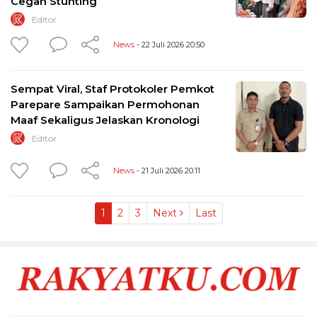
Cegah Stunting
Editor
News
- 22 Juli 2026 20:50
Sempat Viral, Staf Protokoler Pemkot
Parepare Sampaikan Permohonan
Maaf Sekaligus Jelaskan Kronologi
Editor
News
- 21 Juli 2026 20:11
1
2
3
Next
Last