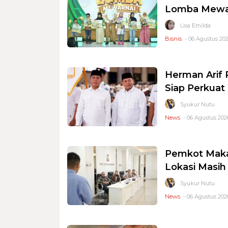
Lomba Mewar
Lisa Emilda
Bisnis
- 06 Agustus 202
Herman Arif 
Siap Perkuat 
Syukur Nutu
News
- 06 Agustus 2026
Pemkot Makas
Lokasi Masi
Syukur Nutu
News
- 06 Agustus 2026