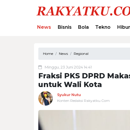
News
Bisnis
Bola
Tekno
Hibu
Home
News
Regional
Minggu, 23 Juni 2024 14:41
Fraksi PKS DPRD Maka
untuk Wali Kota
Syukur Nutu
Konten Redaksi Rakyatku.Com