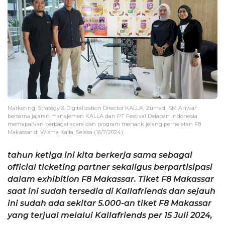
Marketing, Strategy & Digitalization Director KALLA, Zumadi SM Anwar
bersama jajaran manajemen KALLA dan PT Festival Delapan Indonesia
memaparkan berbagai acara dan program menarik jelang perhelatan F8
Makassar di Wisma Kalla, Selasa (16/7/2024).
tahun ketiga ini kita berkerja sama sebagai
official ticketing partner sekaligus berpartisipasi
dalam exhibition F8 Makassar. Tiket F8 Makassar
saat ini sudah tersedia di Kallafriends dan sejauh
ini sudah ada sekitar 5.000-an tiket F8 Makassar
yang terjual melalui Kallafriends per 15 Juli 2024,