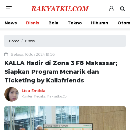
News
Bisnis
Bola
Tekno
Hiburan
Otom
Home
Bisnis
Selasa, 16 Juli 2024 19:56
KALLA Hadir di Zona 3 F8 Makassar;
Siapkan Program Menarik dan
Ticketing by Kallafriends
Lisa Emilda
Konten Redaksi Rakyatku.Com