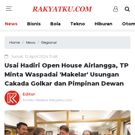
News
Bisnis
Bola
Tekno
Hiburan
Otom
Home
News
Regional
Jumat, 12 April 2024 11:48
Usai Hadiri Open House Airlangga, TP
Minta Waspadai 'Makelar' Usungan
Cakada Golkar dan Pimpinan Dewan
Editor
Konten Redaksi Rakyatku.Com