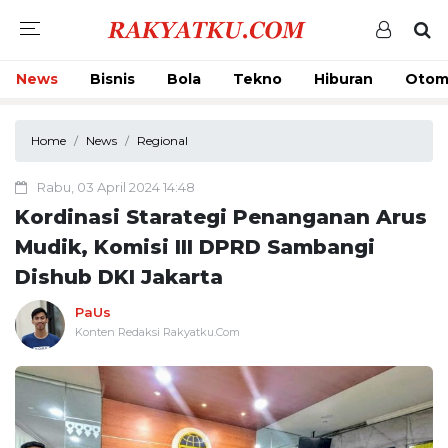
News
Bisnis
Bola
Tekno
Hiburan
Otom
Home
News
Regional
Rabu, 03 April 2024 14:48
Kordinasi Starategi Penanganan Arus
Mudik, Komisi III DPRD Sambangi
Dishub DKI Jakarta
PaUs
Konten Redaksi Rakyatku.Com