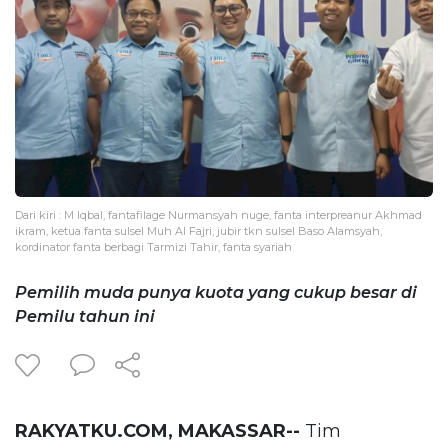
Dari kiri : M Iqbal, fantafilage Nurmansyah nuge, fanta interpreanur Akhmad
ikram, ketua fanta sulsel Muh Al Fajri, jubir tkn sulsel Baso Alamsyah,
kordinator fanta berbagi Tarmizi Tahir, fanta syariah
Pemilih muda punya kuota yang cukup besar di
Pemilu tahun ini
RAKYATKU.COM, MAKASSAR--
Tim