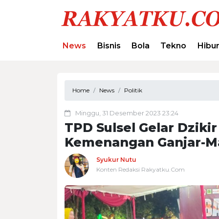
News
Bisnis
Bola
Tekno
Hibu
Home
News
Politik
Minggu, 31 Desember 2023 23:24
TPD Sulsel Gelar Dzik
Kemenangan Ganjar-M
Syukur Nutu
Konten Redaksi Rakyatku.Com