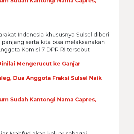
mum Sudah Kantongi Nama Capres,
arakat Indonesia khususnya Sulsel diberi
panjang serta kita bisa melaksanakan
Anggota Komisi 7 DPR RI tersebut.
nilai Mengerucut ke Ganjar
leg, Dua Anggota Fraksi Sulsel Naik
mum Sudah Kantongi Nama Capres,
jar-Mahfud akan keluar sebagai