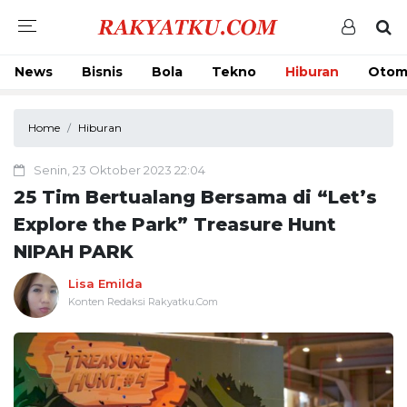
News
Bisnis
Bola
Tekno
Hiburan
Otom
Home
Hiburan
Senin, 23 Oktober 2023 22:04
25 Tim Bertualang Bersama di “Let’s
Explore the Park” Treasure Hunt
NIPAH PARK
Lisa Emilda
Konten Redaksi Rakyatku.Com