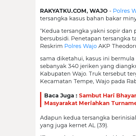
RAKYATKU.COM, WAJO
-
Polres 
tersangka kasus bahan bakar minyak
“Kedua tersangka yakni sopir dan
bersubsidi. Penetapan tersangka t
Reskrim
Polres Wajo
AKP Theodorus
sama diketahui, kasus ini bermula
sebanyak 340 jeriken yang diangku
Kabupaten Wajo.
Truk tersebut te
Kecamatan Tempe, Wajo pada Rabu (
Baca Juga :
Sambut Hari Bhayan
Masyarakat Meriahkan Turnamen
Adapun kedua tersangka berinisia
yang juga kernet AL (39).