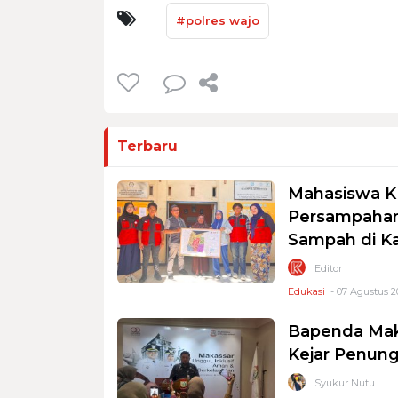
#polres wajo
Terbaru
Mahasiswa K
Persampahan
Sampah di K
Editor
Edukasi
- 07 Agustus 2
Bapenda Mak
Kejar Penung
Syukur Nutu