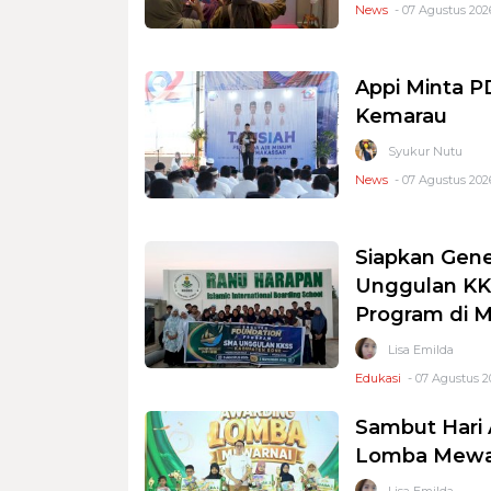
News
- 07 Agustus 2026
Appi Minta 
Kemarau
Syukur Nutu
News
- 07 Agustus 2026
Siapkan Gene
Unggulan KKS
Program di 
Lisa Emilda
Edukasi
- 07 Agustus 2
Sambut Hari 
Lomba Mewar
Lisa Emilda