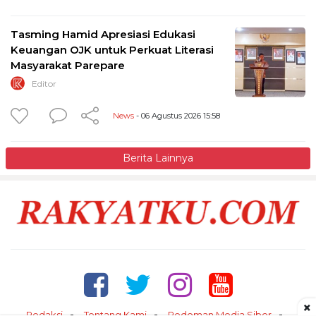
Tasming Hamid Apresiasi Edukasi
Keuangan OJK untuk Perkuat Literasi
Masyarakat Parepare
Editor
News
- 06 Agustus 2026 15:58
Berita Lainnya
×
Redaksi
Tentang Kami
Pedoman Media Siber