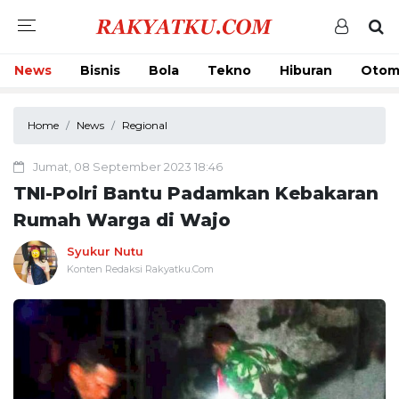
News
Bisnis
Bola
Tekno
Hiburan
Otom
Home
News
Regional
Jumat, 08 September 2023 18:46
TNI-Polri Bantu Padamkan Kebakaran
Rumah Warga di Wajo
Syukur Nutu
Konten Redaksi Rakyatku.Com