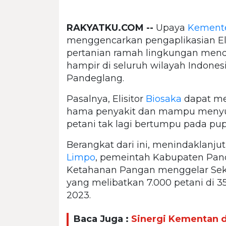
RAKYATKU.COM --
Upaya
Kemente
menggencarkan pengaplikasian Eli
pertanian ramah lingkungan mend
hampir di seluruh wilayah Indones
Pandeglang.
Pasalnya, Elisitor
Biosaka
dapat me
hama penyakit dan mampu menyub
petani tak lagi bertumpu pada pup
Berangkat dari ini, menindaklanju
Limpo
, pemeintah Kabupaten Pand
Ketahanan Pangan menggelar Seko
yang melibatkan 7.000 petani di 
2023.
Baca Juga :
Sinergi Kementan 