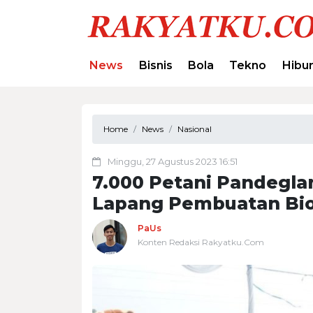
News
Bisnis
Bola
Tekno
Hibu
Home
News
Nasional
Minggu, 27 Agustus 2023 16:51
7.000 Petani Pandeglan
Lapang Pembuatan Bi
PaUs
Konten Redaksi Rakyatku.Com