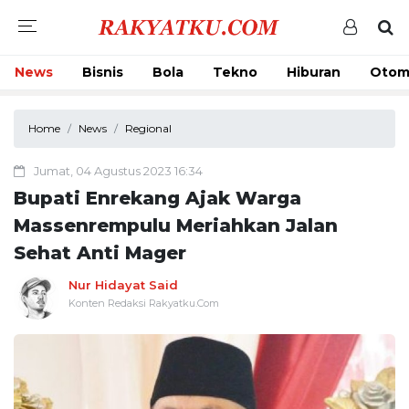
News
Bisnis
Bola
Tekno
Hiburan
Otom
Home
News
Regional
Jumat, 04 Agustus 2023 16:34
Bupati Enrekang Ajak Warga
Massenrempulu Meriahkan Jalan
Sehat Anti Mager
Nur Hidayat Said
Konten Redaksi Rakyatku.Com