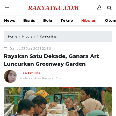
News
Bisnis
Bola
Tekno
Hiburan
Otom
Home
Hiburan
Komunitas
Jumat, 23 Juni 2023 22:36
Rayakan Satu Dekade, Ganara Art
Luncurkan Greenway Garden
Lisa Emilda
Konten Redaksi Rakyatku.Com