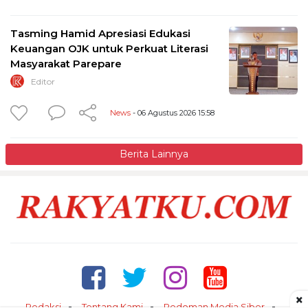
Tasming Hamid Apresiasi Edukasi
Keuangan OJK untuk Perkuat Literasi
Masyarakat Parepare
Editor
News
- 06 Agustus 2026 15:58
Berita Lainnya
×
Redaksi
Tentang Kami
Pedoman Media Siber