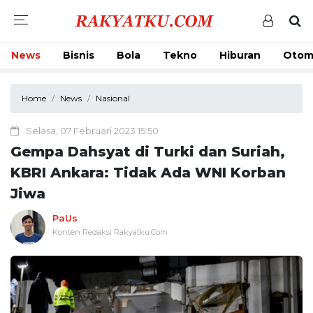
News
Bisnis
Bola
Tekno
Hiburan
Otom
Home
News
Nasional
Selasa, 07 Februari 2023 15:50
Gempa Dahsyat di Turki dan Suriah,
KBRI Ankara: Tidak Ada WNI Korban
Jiwa
PaUs
Konten Redaksi Rakyatku.Com