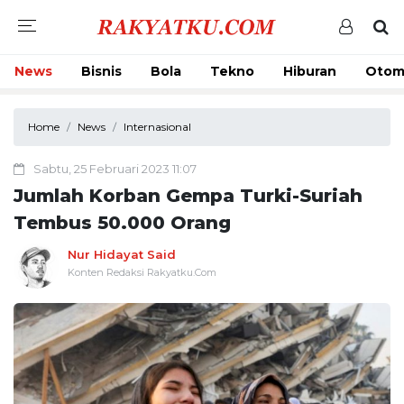
News
Bisnis
Bola
Tekno
Hiburan
Otom
Home
News
Internasional
Sabtu, 25 Februari 2023 11:07
Jumlah Korban Gempa Turki-Suriah
Tembus 50.000 Orang
Nur Hidayat Said
Konten Redaksi Rakyatku.Com