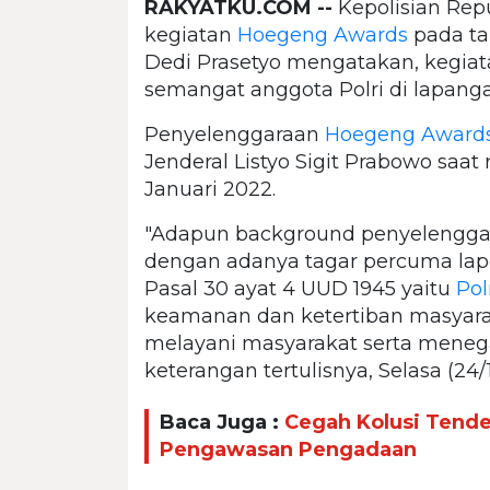
RAKYATKU.COM --
Kepolisian Repu
kegiatan
Hoegeng Awards
pada tah
Dedi Prasetyo mengatakan, kegia
semangat anggota Polri di lapanga
Penyelenggaraan
Hoegeng Award
Jenderal Listyo Sigit Prabowo saat
Januari 2022.
"Adapun background penyelengg
dengan adanya tagar percuma lapor
Pasal 30 ayat 4 UUD 1945 yaitu
Pol
keamanan dan ketertiban masyara
melayani masyarakat serta meneg
keterangan tertulisnya, Selasa (24/
Baca Juga :
Cegah Kolusi Tend
Pengawasan Pengadaan