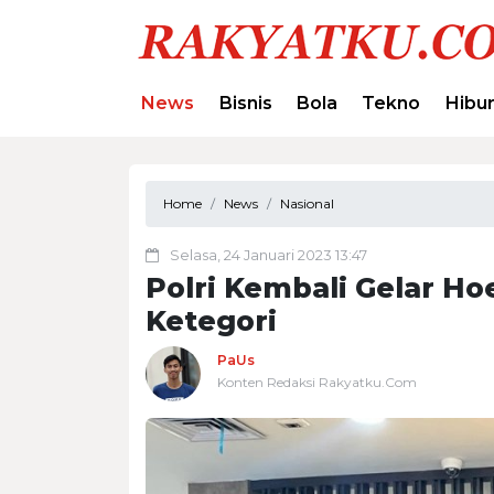
News
Bisnis
Bola
Tekno
Hibu
Home
News
Nasional
Selasa, 24 Januari 2023 13:47
Polri Kembali Gelar H
Ketegori
PaUs
Konten Redaksi Rakyatku.Com