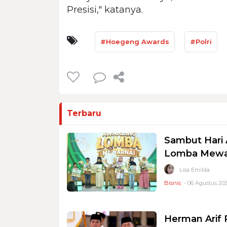
Presisi," katanya.
#Hoegeng Awards
#Polri
Terbaru
Sambut Hari 
Lomba Mewar
Lisa Emilda
Bisnis
- 06 Agustus 202
Herman Arif 