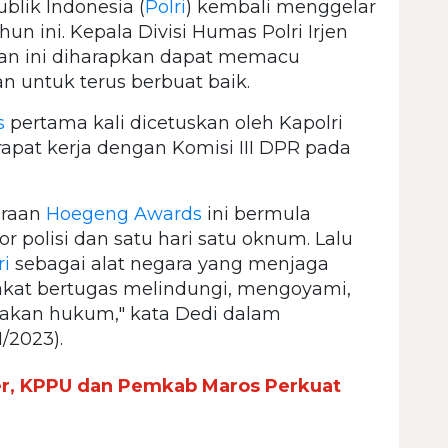
blik Indonesia (
Polri
) kembali menggelar
un ini. Kepala Divisi Humas Polri Irjen
tan ini diharapkan dapat memacu
n untuk terus berbuat baik.
s
pertama kali dicetuskan oleh Kapolri
 rapat kerja dengan Komisi III DPR pada
araan
Hoegeng Awards
ini bermula
 polisi dan satu hari satu oknum. Lalu
ri
sebagai alat negara yang menjaga
kat bertugas melindungi, mengoyami,
akan hukum," kata Dedi dalam
1/2023).
er, KPPU dan Pemkab Maros Perkuat