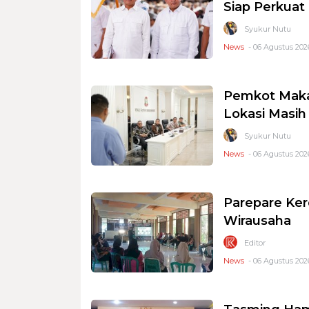
Siap Perkuat 
Syukur Nutu
News
- 06 Agustus 2026
Pemkot Makas
Lokasi Masi
Syukur Nutu
News
- 06 Agustus 2026
Parepare Ker
Wirausaha
Editor
News
- 06 Agustus 2026