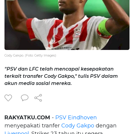
Cody Gakpo. (Foto: Getty Images)
"PSV dan LFC telah mencapai kesepakatan
terkait transfer Cody Gakpo," tulis PSV dalam
akun media sosial mereka.
RAKYATKU.COM
-
PSV Eindhoven
menyepakati tranfer
Cody Gakpo
dengan
Liverpool
. Striker 23 tahun itu segera