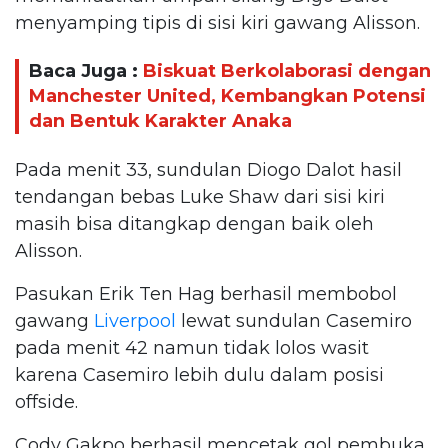
menyamping tipis di sisi kiri gawang Alisson.
Baca Juga :
Biskuat Berkolaborasi dengan
Manchester United, Kembangkan Potensi
dan Bentuk Karakter Anaka
Pada menit 33, sundulan Diogo Dalot hasil
tendangan bebas Luke Shaw dari sisi kiri
masih bisa ditangkap dengan baik oleh
Alisson.
Pasukan Erik Ten Hag berhasil membobol
gawang
Liverpool
lewat sundulan Casemiro
pada menit 42 namun tidak lolos wasit
karena Casemiro lebih dulu dalam posisi
offside.
Cody Gakpo berhasil mencetak gol pembuka