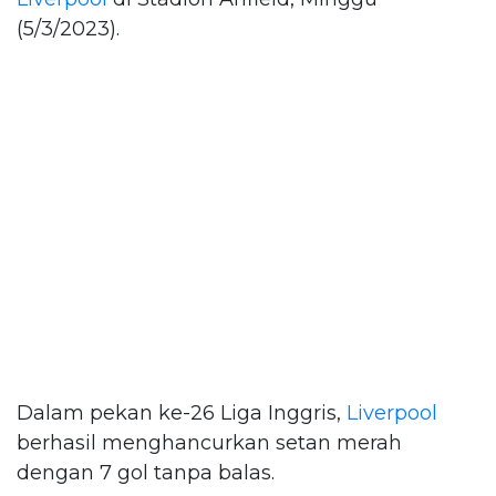
(5/3/2023).
Dalam pekan ke-26 Liga Inggris,
Liverpool
berhasil menghancurkan setan merah
dengan 7 gol tanpa balas.