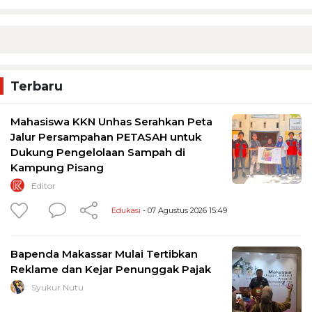
Terbaru
Mahasiswa KKN Unhas Serahkan Peta
Jalur Persampahan PETASAH untuk
Dukung Pengelolaan Sampah di
Kampung Pisang
Editor
Edukasi
- 07 Agustus 2026 15:49
Bapenda Makassar Mulai Tertibkan
Reklame dan Kejar Penunggak Pajak
Syukur Nutu