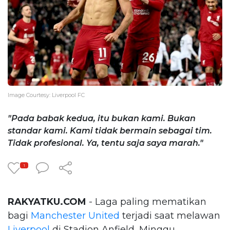
Image Courtesy: Liverpool FC
"Pada babak kedua, itu bukan kami. Bukan
standar kami. Kami tidak bermain sebagai tim.
Tidak profesional. Ya, tentu saja saya marah."
1
RAKYATKU.COM
- Laga paling mematikan
bagi
Manchester United
terjadi saat melawan
Liverpool
di Stadion Anfield, Minggu