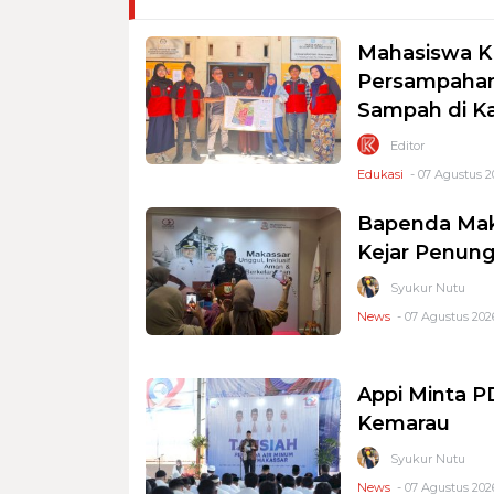
Mahasiswa K
Persampahan
Sampah di K
Editor
Edukasi
- 07 Agustus 2
Bapenda Mak
Kejar Penung
Syukur Nutu
News
- 07 Agustus 2026
Appi Minta 
Kemarau
Syukur Nutu
News
- 07 Agustus 2026