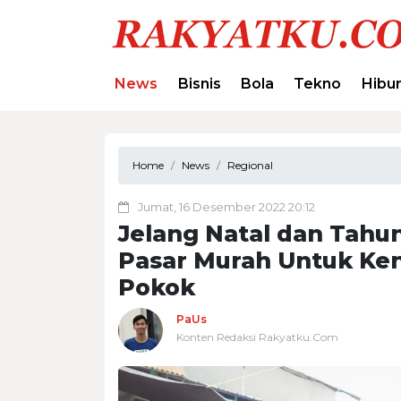
News
Bisnis
Bola
Tekno
Hibu
Home
News
Regional
Jumat, 16 Desember 2022 20:12
Jelang Natal dan Tahu
Pasar Murah Untuk Ke
Pokok
PaUs
Konten Redaksi Rakyatku.Com