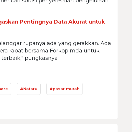
encari solusi penyelesaian pengelolaan
askan Pentingnya Data Akurat untuk
elanggar rupanya ada yang gerakkan. Ada
egera rapat bersama Forkopimda untuk
 terbaik," pungkasnya.
pare
#Nataru
#pasar murah