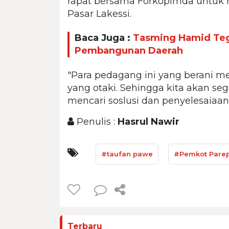
rapat bersama Forkopimda untuk m
Pasar Lakessi.
Baca Juga :
Tasming Hamid Teg
Pembangunan Daerah
"Para pedagang ini yang berani m
yang otaki. Sehingga kita akan s
mencari soslusi dan penyelesaiaan
Penulis :
Hasrul Nawir
#taufan pawe
#Pemkot Pare
Terbaru