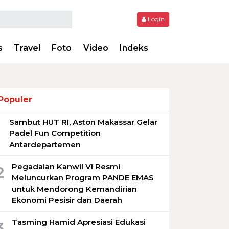
Login
s
Travel
Foto
Video
Indeks
Populer
Sambut HUT RI, Aston Makassar Gelar
1
Padel Fun Competition
Antardepartemen
Pegadaian Kanwil VI Resmi
2
Meluncurkan Program PANDE EMAS
untuk Mendorong Kemandirian
Ekonomi Pesisir dan Daerah
Tasming Hamid Apresiasi Edukasi
3