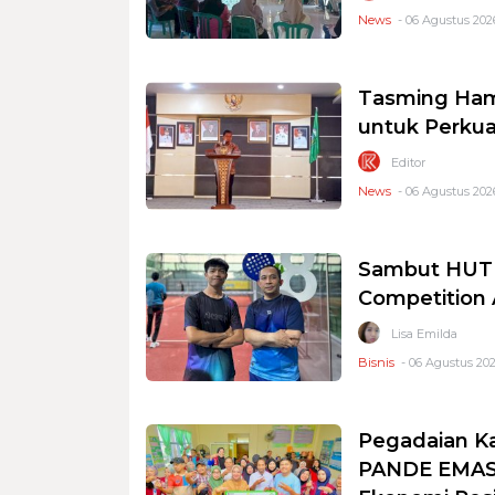
News
- 06 Agustus 2026
Tasming Ham
untuk Perkua
Editor
News
- 06 Agustus 2026
Sambut HUT R
Competition
Lisa Emilda
Bisnis
- 06 Agustus 202
Pegadaian K
PANDE EMAS 