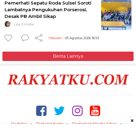
Pemerhati Sepatu Roda Sulsel Soroti
Lambatnya Pengukuhan Porserosi,
Desak PB Ambil Sikap
Lisa Emilda
Hiburan
- 05 Agustus 2026 16:53
Berita Lainnya
×
Redaksi
Tentang Kami
Pedoman Media Siber
Kontak
Disclaimer
Privacy Policy