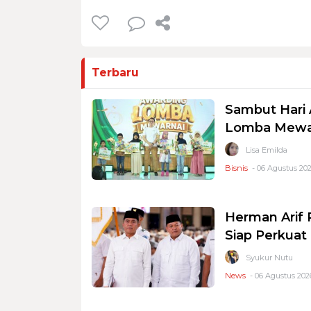
Terbaru
Sambut Hari 
Lomba Mewar
Lisa Emilda
Bisnis
- 06 Agustus 202
Herman Arif 
Siap Perkuat 
Syukur Nutu
News
- 06 Agustus 2026