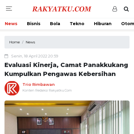
News
Bisnis
Bola
Tekno
Hiburan
Otom
Home
News
Senin, 18 April 2022 20:59
Evaluasi Kinerja, Camat Panakkukang
Kumpulkan Pengawas Kebersihan
Trio Rimbawan
Konten Redaksi Rakyatku.Com