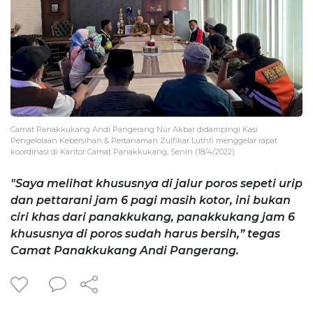
Camat Panakkukang Andi Pangerang Nur Akbar didampingi Kasi
Pengelolaan Kebersihan & Pertanaman Zulfikar Luthfi menggelar rapat
koordinasi di Kantor Camat Panakkukang, Senin (18/4/2022)
"Saya melihat khususnya di jalur poros sepeti urip
dan pettarani jam 6 pagi masih kotor, ini bukan
ciri khas dari panakkukang, panakkukang jam 6
khususnya di poros sudah harus bersih,” tegas
Camat Panakkukang Andi Pangerang.