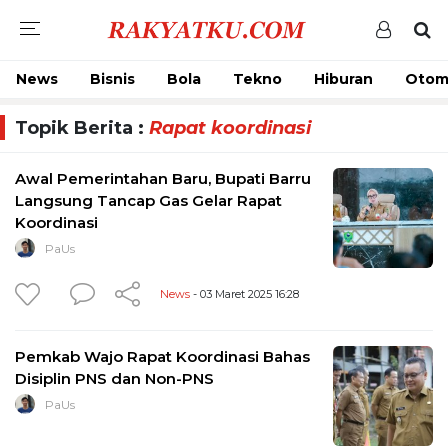
News
Bisnis
Bola
Tekno
Hiburan
Otom
Topik Berita :
Rapat koordinasi
Awal Pemerintahan Baru, Bupati Barru
Langsung Tancap Gas Gelar Rapat
Koordinasi
PaUs
News
- 03 Maret 2025 16:28
Pemkab Wajo Rapat Koordinasi Bahas
Disiplin PNS dan Non-PNS
PaUs