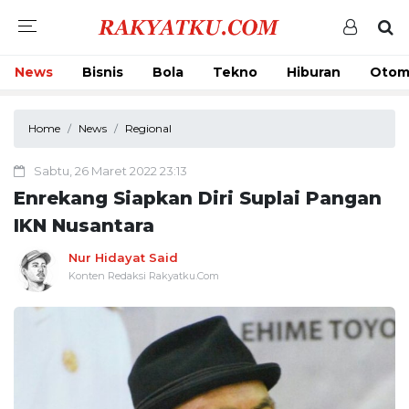
News
Bisnis
Bola
Tekno
Hiburan
Otom
Home
News
Regional
Sabtu, 26 Maret 2022 23:13
Enrekang Siapkan Diri Suplai Pangan
IKN Nusantara
Nur Hidayat Said
Konten Redaksi Rakyatku.Com